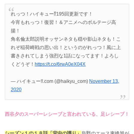
れっつ！ハイキュー⁉︎195回更新です！
今宵もれっつ！復習！＆アニメへのボルテージ高
揚！
角名倫太郎説明オッサンネタも穏や影山ネタも！こ
れぞ稲荷崎戦の思い出！というのがれっつ！風に上
書きされてしまう強烈な1話になってます！よろし
くどうぞ！
https://t.co/6rwA0eX04X
— ハイキュー!!.com (@haikyu_com)
November 13,
2020
西谷夕のスーパーレシーブと言われている、足レシーブ！
シーズン１の１８話「背中の護り」
烏野のエース東峰旭が