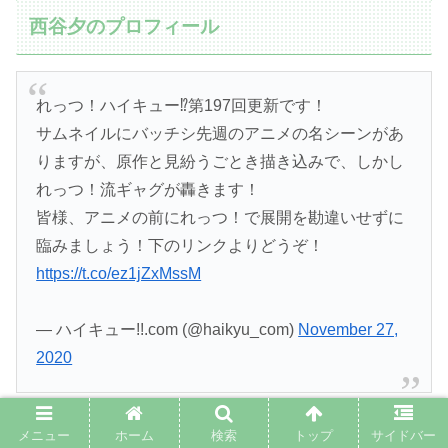
西谷夕のプロフィール
れっつ！ハイキュー⁉︎第197回更新です！
サムネイルにバッチシ先週のアニメの名シーンがあ
りますが、原作と見紛うごとき描き込みで、しかし
れっつ！流ギャグが轟きます！
皆様、アニメの前にれっつ！で展開を勘違いせずに
臨みましょう！下のリンクよりどうぞ！
https://t.co/ez1jZxMssM
— ハイキュー!!.com (@haikyu_com)
November 27,
2020
メニュー
ホーム
検索
トップ
サイドバー
西谷夕のプロフィール