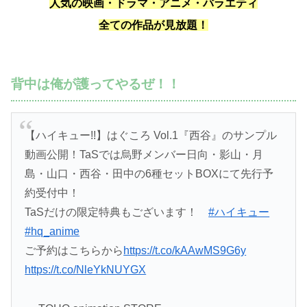
人気の映画・ドラマ・アニメ・バラエティ
全ての作品が見放題！
背中は俺が護ってやるぜ！！
【ハイキュー!!】はぐころ Vol.1『西谷』のサンプル
動画公開！TaSでは烏野メンバー日向・影山・月
島・山口・西谷・田中の6種セットBOXにて先行予
約受付中！
TaSだけの限定特典もございます！
#ハイキュー
#hq_anime
ご予約はこちらから
https://t.co/kAAwMS9G6y
https://t.co/NleYkNUYGX