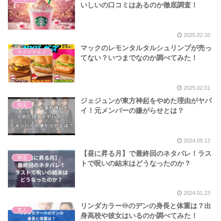
いしいの口コミはあるのか徹底調査！
2025.02.10
マックのレモンタルタルシュリンプが売っ
マクドナルド
てない？いつまでなのか調べてみた！
2025.02.01
ジェジュンが東方神起をやめた理由がヤバ
韓流
イ！元メンバーの嫌がらせとは？
2024.09.13
【昼に昇る月】で最終回のネタバレ！ラス
韓流
トで呪いの結末はどうなったのか？
2024.01.23
リンダカラー♾️のデンの身長と体重は？出
芸人
身高校や彼女はいるのか調べてみた！