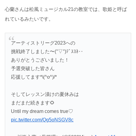
心蘭さんは松風ミュージカル21の教室では、歌姫と呼ば
れているみたいです。
アーティストリーグ2023への
挑戦終了しました〜(°▽°)ﾃﾞｽﾖﾈ‥
ありがとうございました！
予選突破した皆さん
応援してます*\(^o^)/*
そしてレッスン漬けの夏休みは
まだまだ続きます🌻
Until my dream comes true♡
pic.twitter.com/Qg5oNSGV8c