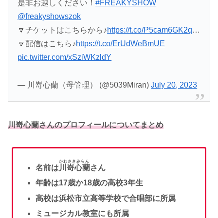
是非お越しください！
#FREAKYSHOW
@freakyshowszok
🔽チケットはこちらから♪
https://t.co/P5cam6GK2q
…
🔽配信はこちら♪
https://t.co/ErUdWeBmUE
pic.twitter.com/xSziWKzldY
— 川嵜心蘭（母管理） (@5039Miran)
July 20, 2023
川嵜心蘭さんのプロフィールについてまとめ
かわさきみらん
名前は
川嵜心蘭
さん
年齢は17歳か18歳の高校3年生
高校は浜松市立高等学校で合唱部に所属
ミュージカル教室にも所属