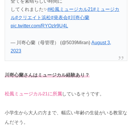
全てを素晴らしい時間に
してくれました✨
#松風ミュージカル21
#ミュージカ
ル
#クリエイト浜松
#発表会
#川嵜心蘭
pic.twitter.com/RYOzIr9U4L
— 川嵜心蘭（母管理） (@5039Miran)
August 3,
2023
川嵜心蘭さんはミュージカル経験あり？
松風ミュージカル21に所属
しているそうです。
小学生から大人の方まで、幅広い年齢の生徒がいる教室な
んだそう。