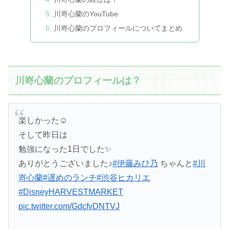
川嵜心蘭のYouTube
川嵜心蘭のプロフィールについてまとめ
川嵜心蘭のプロフィールは？
楽しかった☺️
そして昨日は
勉強になった1日でした✨
ありがとうございました♪
#伊藤みひ乃
ちゃんと
#川
嵜心蘭
#遅めのランチ
#渋谷ヒカリエ
#DisneyHARVESTMARKET
pic.twitter.com/GdcfvDNTVJ