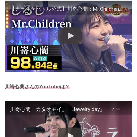
【カラオケバトル公式】川嵜心蘭：Mr.Children「
川嵜心蘭さんのYouTubeは？
川嵜心蘭「カタオモイ」「Jewelry day」「ノーダウト