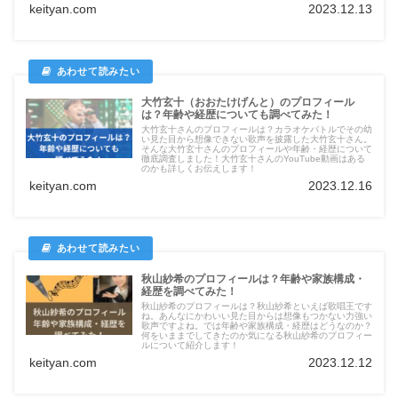
keityan.com
2023.12.13
大竹玄十（おおたけげんと）のプロフィール
は？年齢や経歴についても調べてみた！
大竹玄十さんのプロフィールは？カラオケバトルでその幼
い見た目から想像できない歌声を披露した大竹玄十さん。
そんな大竹玄十さんのプロフィールや年齢・経歴について
徹底調査しました！大竹玄十さんのYouTube動画はある
のかも詳しくお伝えします！
keityan.com
2023.12.16
秋山紗希のプロフィールは？年齢や家族構成・
経歴を調べてみた！
秋山紗希のプロフィールは？秋山紗希といえば歌唱王です
ね。あんなにかわいい見た目からは想像もつかない力強い
歌声ですよね。では年齢や家族構成・経歴はどうなのか？
何をいままでしてきたのか気になる秋山紗希のプロフィー
ルについて紹介します！
keityan.com
2023.12.12