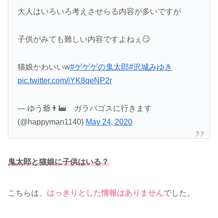
大人はいろいろ考えさせらる内容が多いですが
子供がみても難しい内容ですよねぇ😏
猫娘かわいいw
#ゲゲゲの鬼太郎
#沢城みゆき
pic.twitter.com/iYK8qeNP2r
— ゆう爺👨‍🏭 ガラパゴスに行きます
(@happyman1140)
May 24, 2020
鬼太郎と猫娘に子供はいる？
こちらは、
はっきりとした情報はありません
でした。