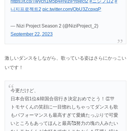
https://t.co/Twych1M5p4
#NiziProject2
#ニジプロ2
#
니지프로젝트2
pic.twitter.com/QbU3ZcpxqP
— Nizi Project Season 2 (@NiziProject_2)
September 22, 2023
激しいダンスをしながら、歌っている姿はさらにかっこい
いです！
今更だけど、
日本合宿1位&韓国合宿行き決定おめでとう！👏🎊
トモヤくんの笑顔に一目惚れしちゃってダンスも歌
もパフォーマンスも最高すぎて愛嬌たっぷりで可愛
いところもあってほんと最高🥰努力の塊の人みたい