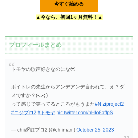
今すぐ始める
▲今なら、初回1ヶ月無料！▲
プロフィールまとめ
トモヤの歌声好きなのにな🥹
ボイトレの先生からアンデアンデ言われて、え？ダ
メですか？(•ᴗ•; )
って感じで笑ってるところがもうまた
#Niziproject2
#ニジプロ2
#トモヤ
pic.twitter.com/nHIo8affpS
— chii🌈虹プロ2 (@chiimani)
October 25, 2023