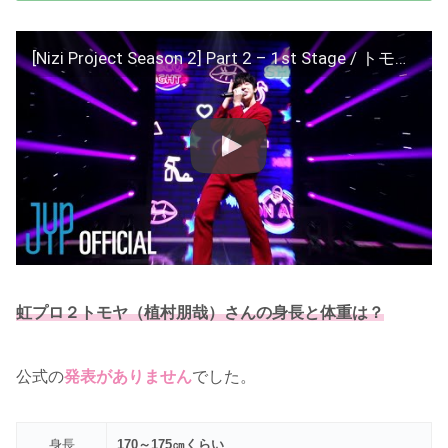
[Nizi Project Season 2] Part 2 – 1st Stage / トモヤ(TOMOYA) ♬Who's your mama? (feat. Jessi)
虹プロ２トモヤ（植村朋哉）さんの身長と体重は？
公式の
発表がありません
でした。
身長
170～175㎝くらい