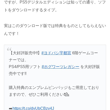
ですが、PS5デジタルエディションは知っての通り、ソフ
トをダウンロードするタイプ。
実はこのダウンロード版では特典をものとしてもらえない
んです！
【大好評販売中❗️】
#ヨドバシ宇都宮
6階ゲームコー
ナーでは、
PS4/PS5用ソフト
#ホグワーツレガシー
を大好評販
売中です‼️
購入特典のエンブレムピンバッジもご用意しており
ますので、ぜひご利用ください❗️💁
➡️
https://t.co/dvUbCBzy4J