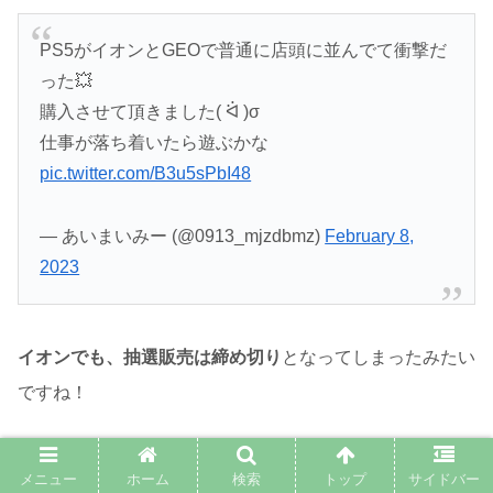
PS5がイオンとGEOで普通に店頭に並んでて衝撃だ
った💥
購入させて頂きました( ᐛ )σ
仕事が落ち着いたら遊ぶかな
pic.twitter.com/B3u5sPbI48
— あいまいみー (@0913_mjzdbmz)
February 8,
2023
イオンでも、抽選販売は締め切り
となってしまったみたい
ですね！
やはり年内の抽選は、もうないのでしょうか？
メニュー
ホーム
検索
トップ
サイドバー