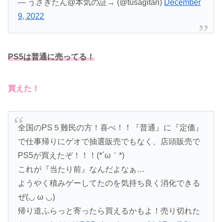
— うさぎたん@本気の証→ (@tusagitan)
December
9, 2022
PS5は普通に売ってる！
買えた！
全国のPS５難民の方！喜べ！！『普通』に『定価』
で仕事帰りにゲオで抽選販売でもなく、店頭販売で
PS5が買えたぞ！！！(*´ω｀*)
これが『当たり前』なんだよなぁ…
ようやく積みゲーしてたのを気持ち良く消化できる
ぜ(◡ ω ◡)
帰り道ふらっと寄ったら買えるかもよ！売り切れた