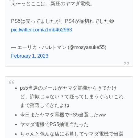
え〜っとここは…新庄のヤマダ電機。
PS5は売ってましたが、PS4が品切れでした😅
pic.twitter.com/a1mb462963
— エーリカ・ハルトマン (@mosyasuke55)
February 1, 2023
ps5
当選のメールが
ヤマダ電機
からきてたけ
ど、詐欺じゃない？て疑ってしまうぐらいこれ
まで落選してきたよね
今日また
ヤマダ電機
で
PS5
当選したww
ヤマダ電機
で
PS5
抽選当たった
ちゃんと色んな店に応募して
ヤマダ電機
で当選