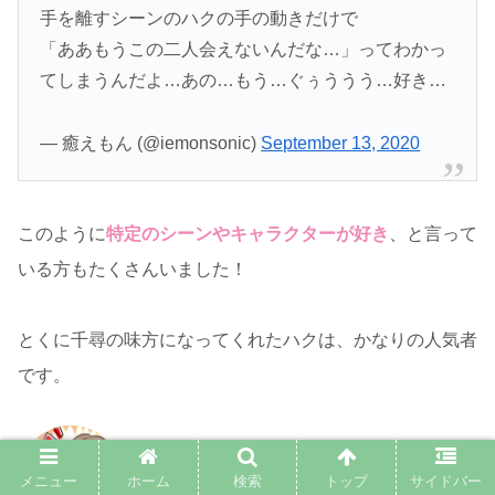
手を離すシーンのハクの手の動きだけで
「ああもうこの二人会えないんだな…」ってわかっ
てしまうんだよ…あの…もう…ぐぅううう…好き…
— 癒えもん (@iemonsonic)
September 13, 2020
このように
特定のシーンやキャラクターが好き
、と言って
いる方もたくさんいました！
とくに千尋の味方になってくれたハクは、かなりの人気者
です。
【千と千尋の神隠し】のハクが見た
メニュー
ホーム
検索
トップ
サイドバー