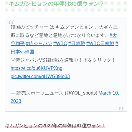
キムガンヒョンの年俸は81億ウォン？
韓国のピッチャー は キムグァンヒョン 。大谷を三
振に取るなど意地と意地がぶつかり合います。
#大
谷翔平
#侍ジャパン
#WBC
#日韓戦
#WBC日韓戦
#
日本vs韓国
▽侍ジャパンVS韓国戦を速報中！下をクリック！
https://t.co/ou6KUVPXng
pic.twitter.com/qHWG39io03
— 読売スポーツニュース (@YOL_sports)
March 10,
2023
キムガンヒョンの2022年の年俸は81億ウォン！