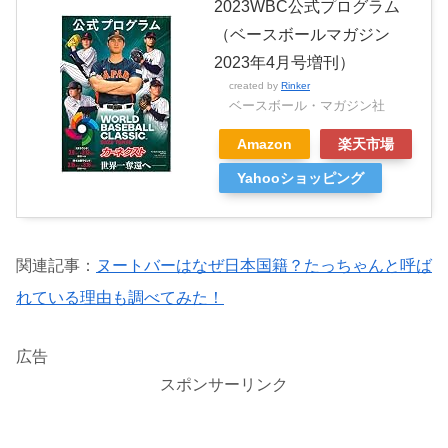
2023WBC公式プログラム
（ベースボールマガジン
2023年4月号増刊）
created by
Rinker
ベースボール・マガジン社
Amazon
楽天市場
Yahooショッピング
関連記事：
ヌートバーはなぜ日本国籍？たっちゃんと呼ば
れている理由も調べてみた！
広告
スポンサーリンク