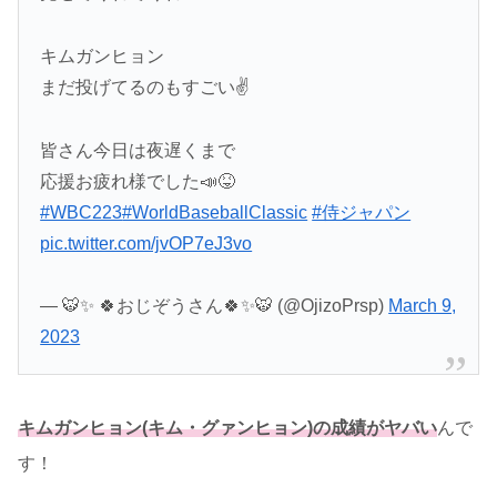
キムガンヒョン
まだ投げてるのもすごい✌️
皆さん今日は夜遅くまで
応援お疲れ様でした📣😝
#WBC223
#WorldBaseballClassic
#侍ジャパン
pic.twitter.com/jvOP7eJ3vo
— 🐯✨ 🍀おじぞうさん🍀✨🐯 (@OjizoPrsp)
March 9,
2023
キムガンヒョン(キム・グァンヒョン)の成績がヤバい
んで
す！