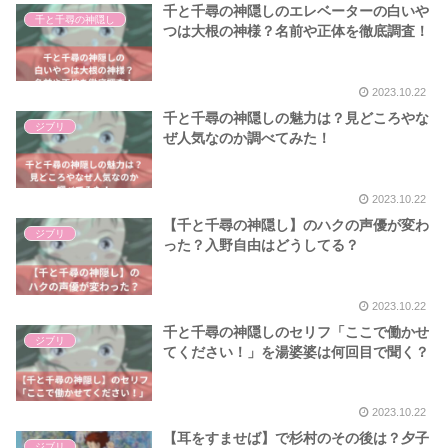
千と千尋の神隠しのエレベーターの白いや
千と千尋の神隠し
つは大根の神様？名前や正体を徹底調査！
2023.10.22
千と千尋の神隠しの魅力は？見どころやな
ジブリ
ぜ人気なのか調べてみた！
2023.10.22
【千と千尋の神隠し】のハクの声優が変わ
ジブリ
った？入野自由はどうしてる？
2023.10.22
千と千尋の神隠しのセリフ「ここで働かせ
ジブリ
てください！」を湯婆婆は何回目で聞く？
2023.10.22
【耳をすませば】で杉村のその後は？夕子
ジブリ