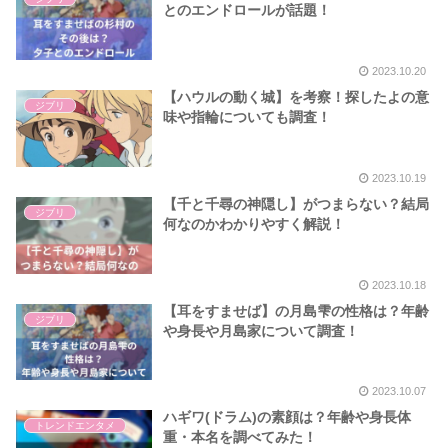
とのエンドロールが話題！
2023.10.20
【ハウルの動く城】を考察！探したよの意
ジブリ
味や指輪についても調査！
2023.10.19
【千と千尋の神隠し】がつまらない？結局
ジブリ
何なのかわかりやすく解説！
2023.10.18
【耳をすませば】の月島雫の性格は？年齢
ジブリ
や身長や月島家について調査！
2023.10.07
ハギワ(ドラム)の素顔は？年齢や身長体
トレンドエンタメ
重・本名を調べてみた！